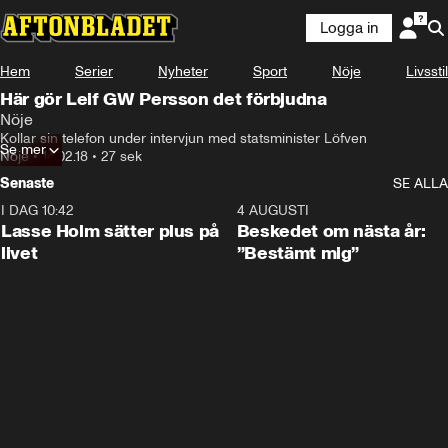
Logga in
Hem
Serier
Nyheter
Sport
Nöje
Livsstil
Här gör Leif GW Persson det förbjudna
Nöje
Kollar sin telefon under intervjun med statsminister Löfven
Se mer
Nöje
•
14.02.18
•
27 sek
Senaste
SE ALLA
I DAG 10:42
1:04
4 AUGUSTI
Lasse Holm sätter plus på
Beskedet om nästa år:
livet
”Bestämt mig”