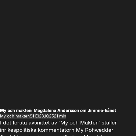
My och makten: Magdalena Andersson om Jimmie-hånet
My och makten
S1 E1
23.10.25
21 min
I det första avsnittet av ”My och Makten” ställer 
inrikespolitiska kommentatorn My Rohwedder 