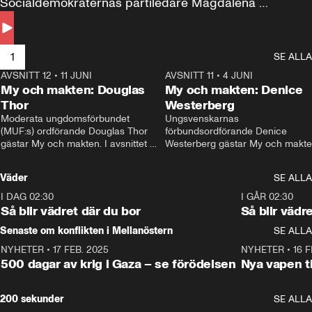
Socialdemokraternas partiledare Magdalena 
Andersson till svars.
1
SE ALLA
AVSNITT 12
•
11 JUNI
26:27
AVSNITT 11
•
4 JUNI
2
My och makten: Douglas
My och makten: Denice
Thor
Westerberg
Moderata ungdomsförbundet 
Ungsvenskarnas 
(MUF:s) ordförande Douglas Thor 
förbundsordförande Denice 
gästar My och makten. I avsnittet 
Westerberg gästar My och makten.
diskuteras tonårsutvisningarna och 
avsnittet diskuteras migrationsfrå
hur Moderaterna ska locka väljare till 
och hur SD ska locka kvinnliga 
Väder
SE ALLA
valet i höst. 
väljare. 
I DAG 02:30
1:06
I GÅR 02:30
Så blir vädret där du bor
Så blir vädr
Senaste om konflikten i Mellanöstern
SE ALLA
NYHETER
•
17 FEB. 2025
0:45
NYHETER
•
16 F
500 dagar av krig i Gaza – se förödelsen
Nya vapen ti
200 sekunder
SE ALLA