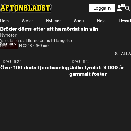
Logga in
Hem
Serier
Nyheter
Sport
Nöje
Livsstil
Bröder döms efter att ha mördat sin vän
Nyheter
Var ute på stäldturne döms till fängelse
Se mer
Nyheter
•
14.02.18
•
169 sek
SE ALLA
I DAG 18:27
0:31
I DAG 16:13
Över 100 döda i jordbävning
Unika fyndet: 9 000 år
gammalt foster