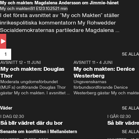
My och makten: Magdalena Andersson om Jimmie-hånet
My och makten
S1 E1
23.10.25
21 min
I det första avsnittet av ”My och Makten” ställer 
inrikespolitiska kommentatorn My Rohwedder 
Socialdemokraternas partiledare Magdalena 
Andersson till svars.
1
SE ALLA
AVSNITT 12
•
11 JUNI
26:27
AVSNITT 11
•
4 JUNI
2
My och makten: Douglas
My och makten: Denice
Thor
Westerberg
Moderata ungdomsförbundet 
Ungsvenskarnas 
(MUF:s) ordförande Douglas Thor 
förbundsordförande Denice 
gästar My och makten. I avsnittet 
Westerberg gästar My och makten.
diskuteras tonårsutvisningarna och 
avsnittet diskuteras migrationsfrå
hur Moderaterna ska locka väljare till 
och hur SD ska locka kvinnliga 
Väder
SE ALLA
valet i höst. 
väljare. 
I DAG 02:30
1:06
I GÅR 02:30
Så blir vädret där du bor
Så blir vädr
Senaste om konflikten i Mellanöstern
SE ALLA