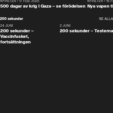
NYHETER
•
17 FEB. 2025
0:45
NYHETER
•
16 F
500 dagar av krig i Gaza – se förödelsen
Nya vapen ti
200 sekunder
SE ALLA
24 JUNI
5:00
2 JUNI
200 sekunder –
200 sekunder – Testern
Vaccinfusket,
fortsättningen