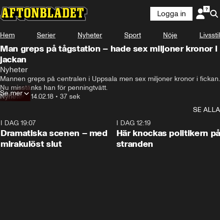
Logga in
Hem
Serier
Nyheter
Sport
Nöje
Livsstil
Man greps på tågstation – hade sex miljoner kronor i
jackan
Nyheter
Mannen greps på centralen i Uppsala men sex miljoner kronor i fickan. 
Nu misstänks han för penningtvätt.
Se mer
Nyheter
•
14.02.18
•
37 sek
SE ALLA
I DAG 19:07
0:42
I DAG 12:19
Dramatiska scenen – med
Här knockas politikern p
mirakulöst slut
stranden