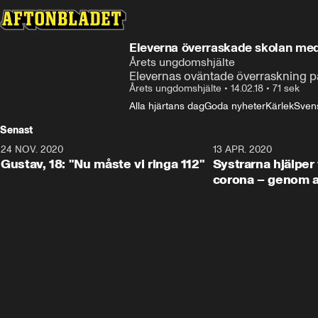
Eleverna överraskade skolan med
Årets ungdomshjälte
Elevernas oväntade överraskning på
Årets ungdomshjälte
•
14.02.18
•
71 sek
Alla hjärtans dag
Goda nyheter
Kärlek
Svens
Senast
24 NOV. 2020
1:31
13 APR. 2020
Gustav, 18: "Nu måste vi ringa 112"
Systrarna hjälper 
corona – genom at