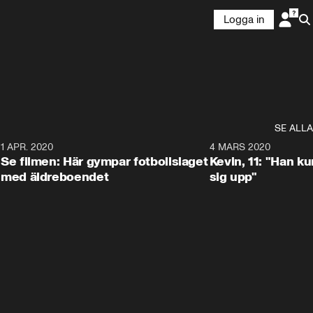
Logga in
SE ALLA
4
1 APR. 2020
0:59
4 MARS 2020
Se filmen: Här gympar fotbollslaget
Kevin, 11: "Han k
med äldreboendet
sig upp"