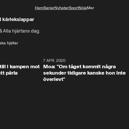
Hem
Serier
Nyheter
Sport
Nöje
Mer
Livsstil
 kärlekslappar
 Alla hjärtans dag.
ka hjältar
1:47
7 APR. 2020
1:5
till i kampen mot
Moa: "Om tåget kommit några
t pärla
sekunder tidigare kanske hon inte
överlevt"