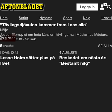
Logga in
Hem
Serier
Nyheter
Sport
Nöje
Livsstil
”Tävlingsdjävulen kommer fram i oss alla"
Nöje
Jesper Blomqvist om heta känslor i tävlingarna i Mästarnas Mästare.
Se mer
Nöje
•
14.02.18
•
93 sek
Senaste
SE ALLA
I DAG 10:42
1:04
4 AUGUSTI
Lasse Holm sätter plus på
Beskedet om nästa år:
livet
”Bestämt mig”