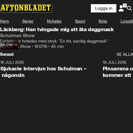
Logga in
Hem
Serier
Nyheter
Sport
Nöje
Livsstil
Läckberg: Han tvingade mig att äta daggmask
Schulman Show
Författaren hotades med stryk. "En fet, sandig daggmask"
Se mer
Schulman Show
•
18.07.16
•
45 min
Senast
SE ALLA
18 JULI 2016
45:08
18 JULI 2016
Sjukaste intervjun hos Schulman –
Pinsamma up
någonsin
kommer att 