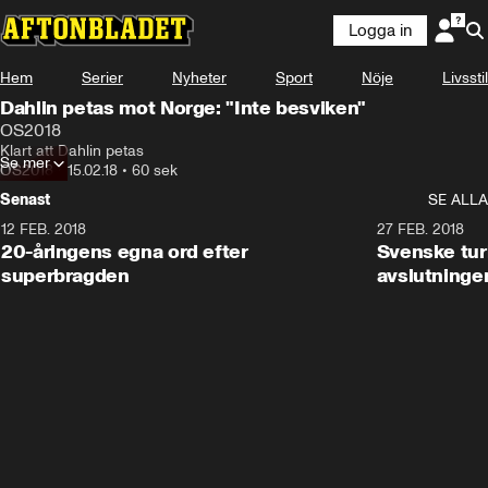
Logga in
Hem
Serier
Nyheter
Sport
Nöje
Livsstil
Dahlin petas mot Norge: "Inte besviken"
OS2018
Klart att Dahlin petas
Se mer
OS2018
•
15.02.18
•
60 sek
Senast
SE ALLA
12 FEB. 2018
2:00
27 FEB. 2018
20-åringens egna ord efter
Svenske turi
superbragden
avslutninge