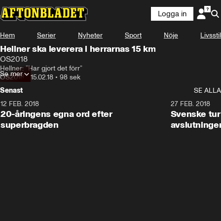
Logga in
Hem
Serier
Nyheter
Sport
Nöje
Livsstil
Hellner ska leverera i herrarnas 15 km
OS2018
Hellner: ”Har gjort det förr”
Se mer
OS2018
•
15.02.18
•
98 sek
Senast
SE ALLA
12 FEB. 2018
2:00
27 FEB. 2018
20-åringens egna ord efter
Svenske turi
superbragden
avslutninge