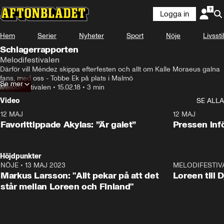
Logga in
Hem
Serier
Nyheter
Sport
Nöje
Livsstil
Schlagerrapporten
Melodifestivalen
Därför vill Méndez skippa efterfesten och allt om Kalle Moraeus galna 
fans, med oss - Tobbe Ek på plats i Malmö
Se mer
Melodifestivalen
•
15.02.18
•
3 min
Video
SE ALLA
12 MAJ
1:04
12 MAJ
Favorittippade Akylas: ”Är galet”
Pressen infö
Höjdpunkter
NÖJE
•
13 MAJ 2023
18:32
MELODIFESTIV
Markus Larsson: "Allt pekar på att det
Loreen till 
står mellan Loreen och Finland"