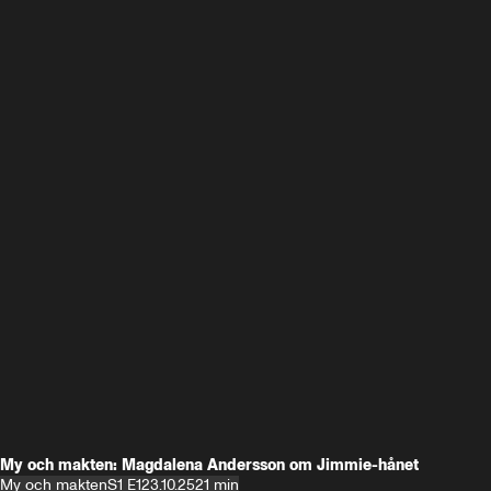
My och makten: Magdalena Andersson om Jimmie-hånet
My och makten
S1 E1
23.10.25
21 min