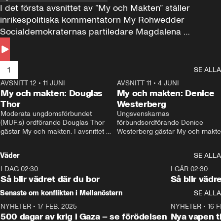
I det första avsnittet av ”My och Makten” ställer 
inrikespolitiska kommentatorn My Rohwedder 
Socialdemokraternas partiledare Magdalena 
Andersson till svars.
1
SE ALLA
AVSNITT 12
•
11 JUNI
26:27
AVSNITT 11
•
4 JUNI
2
My och makten: Douglas
My och makten: Denice
Thor
Westerberg
Moderata ungdomsförbundet 
Ungsvenskarnas 
(MUF:s) ordförande Douglas Thor 
förbundsordförande Denice 
gästar My och makten. I avsnittet 
Westerberg gästar My och makten.
diskuteras tonårsutvisningarna och 
avsnittet diskuteras migrationsfrå
hur Moderaterna ska locka väljare till 
och hur SD ska locka kvinnliga 
Väder
SE ALLA
valet i höst. 
väljare. 
I DAG 02:30
1:06
I GÅR 02:30
Så blir vädret där du bor
Så blir vädr
Senaste om konflikten i Mellanöstern
SE ALLA
NYHETER
•
17 FEB. 2025
0:45
NYHETER
•
16 F
500 dagar av krig i Gaza – se förödelsen
Nya vapen ti