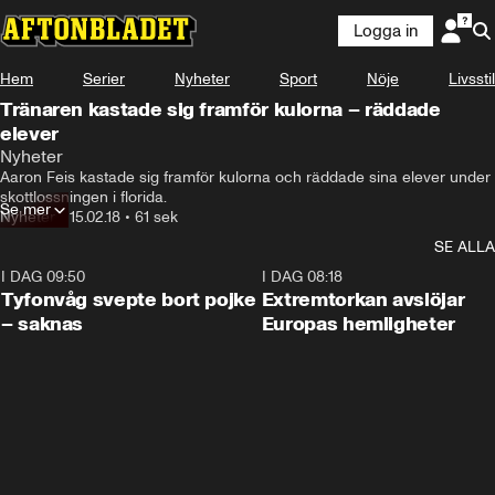
Logga in
Hem
Serier
Nyheter
Sport
Nöje
Livsstil
Tränaren kastade sig framför kulorna – räddade
elever
Nyheter
Aaron Feis kastade sig framför kulorna och räddade sina elever under 
skottlossningen i florida.
Se mer
Nyheter
•
15.02.18
•
61 sek
SE ALLA
I DAG 09:50
0:53
I DAG 08:18
Tyfonvåg svepte bort pojke
Extremtorkan avslöjar
– saknas
Europas hemligheter