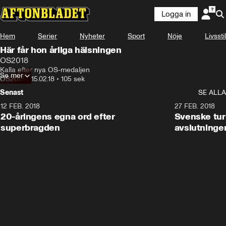
Logga in
Hem
Serier
Nyheter
Sport
Nöje
Livsstil
Här får hon årliga hälsningen
OS2018
Kalla efter nya OS-medaljen
Se mer
OS2018
•
15.02.18
•
105 sek
Senast
SE ALLA
12 FEB. 2018
2:00
27 FEB. 2018
20-åringens egna ord efter
Svenske turi
superbragden
avslutninge