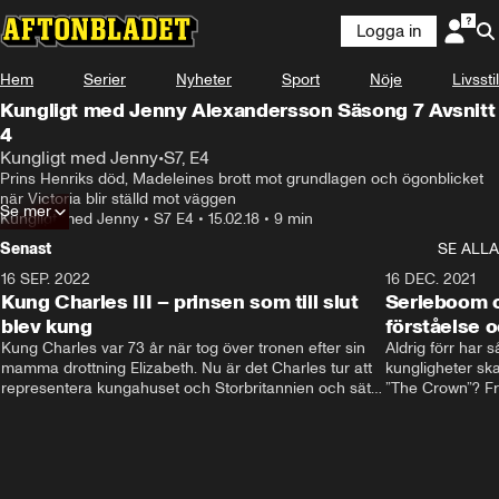
Logga in
Hem
Serier
Nyheter
Sport
Nöje
Livsstil
Kungligt med Jenny Alexandersson Säsong 7 Avsnitt
4
Kungligt med Jenny
•
S7, E4
Prins Henriks död, Madeleines brott mot grundlagen och ögonblicket 
när Victoria blir ställd mot väggen
Se mer
Kungligt med Jenny
•
S7 E4
•
15.02.18
•
9 min
Senast
SE ALLA
16 SEP. 2022
3:40
16 DEC. 2021
Kung Charles III – prinsen som till slut
Serieboom o
blev kung
förståelse o
Kung Charles var 73 år när tog över tronen efter sin 
Aldrig förr har 
mamma drottning Elizabeth. Nu är det Charles tur att 
kungligheter ska
representera kungahuset och Storbritannien och sätta 
”The Crown”? Frå
sin egen prägel på den kungliga rollen.
Storbritannien. 
förståelse och h
kungahuset komm
kungaserier är 