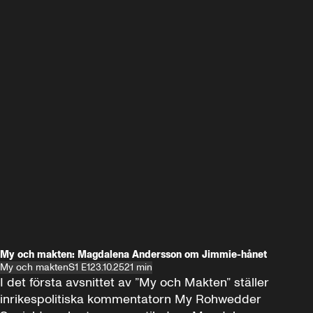
My och makten: Magdalena Andersson om Jimmie-hånet
My och makten
S1 E1
23.10.25
21 min
I det första avsnittet av ”My och Makten” ställer 
inrikespolitiska kommentatorn My Rohwedder 