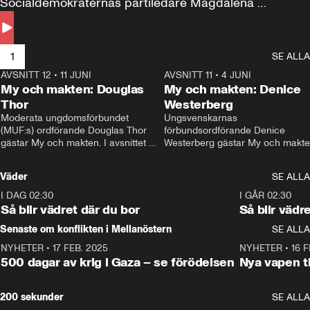
Socialdemokraternas partiledare Magdalena 
Andersson till svars.
1
SE ALLA
AVSNITT 12
•
11 JUNI
26:27
AVSNITT 11
•
4 JUNI
2
My och makten: Douglas
My och makten: Denice
Thor
Westerberg
Moderata ungdomsförbundet 
Ungsvenskarnas 
(MUF:s) ordförande Douglas Thor 
förbundsordförande Denice 
gästar My och makten. I avsnittet 
Westerberg gästar My och makten.
diskuteras tonårsutvisningarna och 
avsnittet diskuteras migrationsfrå
hur Moderaterna ska locka väljare till 
och hur SD ska locka kvinnliga 
Väder
SE ALLA
valet i höst. 
väljare. 
I DAG 02:30
1:06
I GÅR 02:30
Så blir vädret där du bor
Så blir vädr
Senaste om konflikten i Mellanöstern
SE ALLA
NYHETER
•
17 FEB. 2025
0:45
NYHETER
•
16 F
500 dagar av krig i Gaza – se förödelsen
Nya vapen ti
200 sekunder
SE ALLA