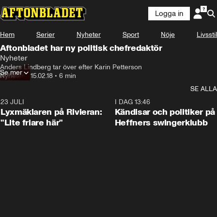
Logga in
Hem
Serier
Nyheter
Sport
Nöje
Livsstil
Aftonbladet har ny politisk chefredaktör
Nyheter
Anders Lindberg tar över efter Karin Petterson
Se mer
Nyheter
•
15.02.18
•
6 min
SE ALLA
23 JULI
2:02
I DAG 13:46
Lyxmäklaren på Rivieran:
Kändisar och politiker på
"Lite friare här"
Heffners swingerklubb