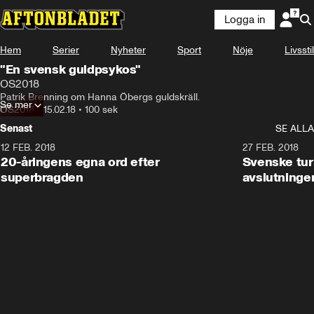
Logga in
Något gick fel
Hem
Serier
Nyheter
Sport
Nöje
Livsstil
Denna videofil kan inte spelas.
"En svensk guldpsykos"
Fel kod
:
232011
OS2018
Ladda om
Patrik Brenning om Hanna Öbergs guldskräll.
Se mer
OS2018
•
15.02.18
•
100 sek
Senast
SE ALLA
12 FEB. 2018
2:00
27 FEB. 2018
20-åringens egna ord efter
Svenske turi
superbragden
avslutninge