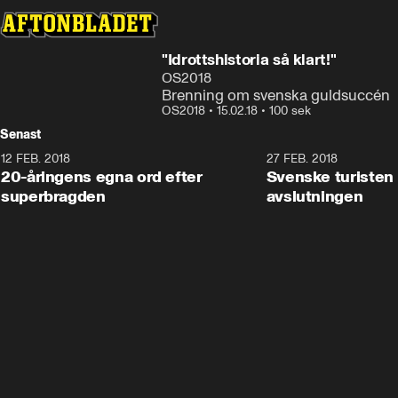
"Idrottshistoria så klart!"
OS2018
Brenning om svenska guldsuccén
OS2018
•
15.02.18
•
100 sek
Senast
12 FEB. 2018
2:00
27 FEB. 2018
20-åringens egna ord efter
Svenske turisten 
superbragden
avslutningen