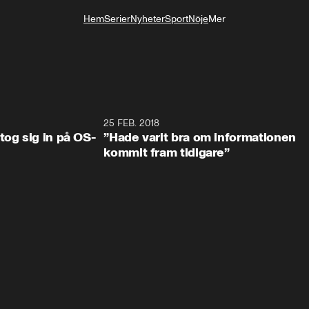
Hem
Serier
Nyheter
Sport
Nöje
Mer
Livsstil
0:34
25 FEB. 2018
2:1
tog sig in på OS-
”Hade varit bra om informationen
kommit fram tidigare”