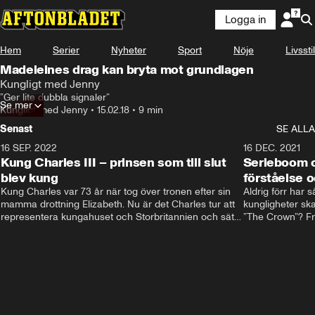
Logga in
Hem
Serier
Nyheter
Sport
Nöje
Livsstil
Madeleines drag kan bryta mot grundlagen
Kungligt med Jenny
”Ger lite dubbla signaler”
Se mer
Kungligt med Jenny
•
15.02.18
•
9 min
Senast
SE ALLA
16 SEP. 2022
3:40
16 DEC. 2021
Kung Charles III – prinsen som till slut
Serieboom o
blev kung
förståelse o
Kung Charles var 73 år när tog över tronen efter sin 
Aldrig förr har 
mamma drottning Elizabeth. Nu är det Charles tur att 
kungligheter ska
representera kungahuset och Storbritannien och sätta 
”The Crown”? Frå
sin egen prägel på den kungliga rollen.
Storbritannien. 
förståelse och h
kungahuset komm
kungaserier är 