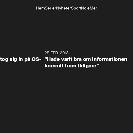
Hem
Serier
Nyheter
Sport
Nöje
Mer
Livsstil
0:34
25 FEB. 2018
2:1
tog sig in på OS-
”Hade varit bra om informationen
kommit fram tidigare”