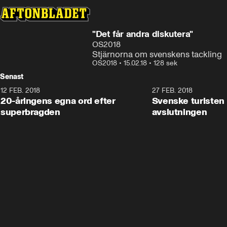
"Det får andra diskutera"
OS2018
Stjärnorna om svenskens tackling
OS2018
•
15.02.18
•
128 sek
Senast
12 FEB. 2018
2:00
27 FEB. 2018
20-åringens egna ord efter
Svenske turisten 
superbragden
avslutningen