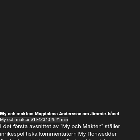
My och makten: Magdalena Andersson om Jimmie-hånet
My och makten
S1 E1
23.10.25
21 min
I det första avsnittet av ”My och Makten” ställer 
inrikespolitiska kommentatorn My Rohwedder 