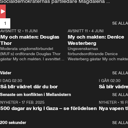
Socialdemokraternas partiledare Magdalena 
Andersson till svars.
1
SE ALLA
AVSNITT 12
•
11 JUNI
26:27
AVSNITT 11
•
4 JUNI
2
My och makten: Douglas
My och makten: Denice
Thor
Westerberg
Moderata ungdomsförbundet 
Ungsvenskarnas 
(MUF:s) ordförande Douglas Thor 
förbundsordförande Denice 
gästar My och makten. I avsnittet 
Westerberg gästar My och makten.
diskuteras tonårsutvisningarna och 
avsnittet diskuteras migrationsfrå
hur Moderaterna ska locka väljare till 
och hur SD ska locka kvinnliga 
Väder
SE ALLA
valet i höst. 
väljare. 
I DAG 02:30
1:06
I GÅR 02:30
Så blir vädret där du bor
Så blir vädr
Senaste om konflikten i Mellanöstern
SE ALLA
NYHETER
•
17 FEB. 2025
0:45
NYHETER
•
16 F
500 dagar av krig i Gaza – se förödelsen
Nya vapen ti
200 sekunder
SE ALLA