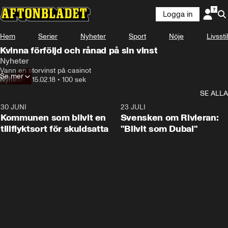
Logga in
Hem
Serier
Nyheter
Sport
Nöje
Livsstil
Kvinna förföljd och rånad på sin vinst
Nyheter
Vann en storvinst på casinot
Se mer
Nyheter
•
15.02.18
•
100 sek
SE ALLA
30 JUNI
1:24
23 JULI
Kommunen som blivit en
Svensken om Rivieran:
tillflyktsort för skuldsatta
"Blivit som Dubai"