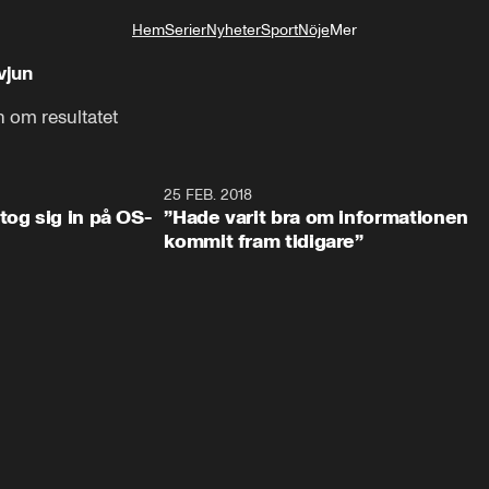
Hem
Serier
Nyheter
Sport
Nöje
Mer
Livsstil
vjun
n om resultatet
0:34
25 FEB. 2018
2:1
tog sig in på OS-
”Hade varit bra om informationen
kommit fram tidigare”