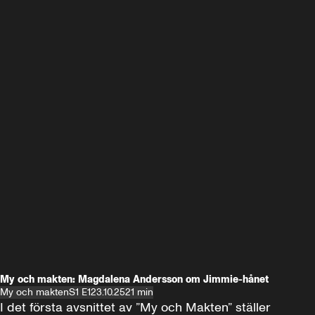
My och makten: Magdalena Andersson om Jimmie-hånet
My och makten
S1 E1
23.10.25
21 min
I det första avsnittet av ”My och Makten” ställer 