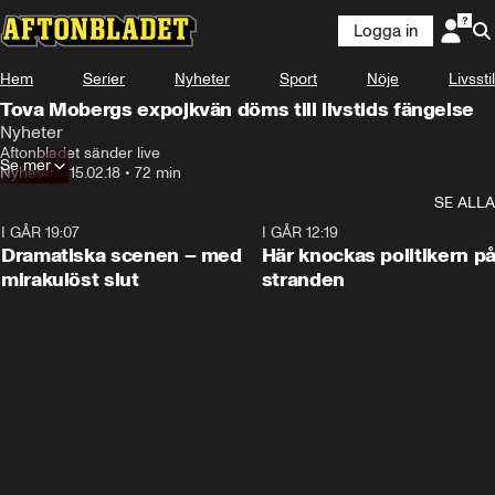
Logga in
Hem
Serier
Nyheter
Sport
Nöje
Livsstil
Tova Mobergs expojkvän döms till livstids fängelse
Nyheter
Aftonbladet sänder live
Se mer
Nyheter
•
15.02.18
•
72 min
SE ALLA
I GÅR 19:07
0:42
I GÅR 12:19
Dramatiska scenen – med
Här knockas politikern p
mirakulöst slut
stranden