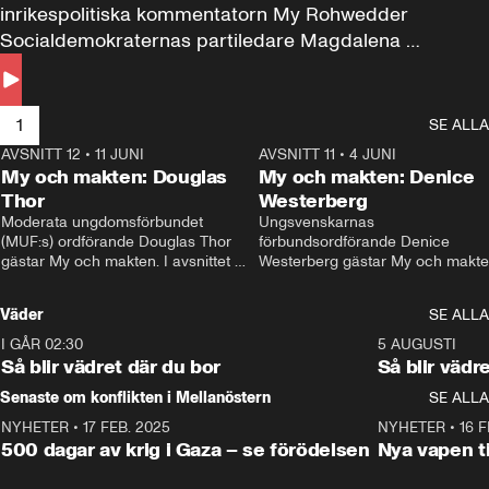
inrikespolitiska kommentatorn My Rohwedder 
Socialdemokraternas partiledare Magdalena 
Andersson till svars.
1
SE ALLA
AVSNITT 12
•
11 JUNI
26:27
AVSNITT 11
•
4 JUNI
2
My och makten: Douglas
My och makten: Denice
Thor
Westerberg
Moderata ungdomsförbundet 
Ungsvenskarnas 
(MUF:s) ordförande Douglas Thor 
förbundsordförande Denice 
gästar My och makten. I avsnittet 
Westerberg gästar My och makten.
diskuteras tonårsutvisningarna och 
avsnittet diskuteras migrationsfrå
hur Moderaterna ska locka väljare till 
och hur SD ska locka kvinnliga 
Väder
SE ALLA
valet i höst. 
väljare. 
I GÅR 02:30
1:06
5 AUGUSTI
Så blir vädret där du bor
Så blir vädr
Senaste om konflikten i Mellanöstern
SE ALLA
NYHETER
•
17 FEB. 2025
0:45
NYHETER
•
16 F
500 dagar av krig i Gaza – se förödelsen
Nya vapen ti