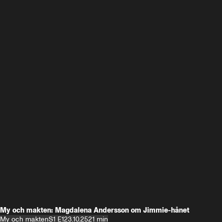
My och makten: Magdalena Andersson om Jimmie-hånet
My och makten
S1 E1
23.10.25
21 min