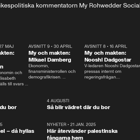
r inrikespolitiska kommentatorn My Rohwedder Soci
27 MAJ
3:51
AVSNITT 9
•
30 APRIL
24:00
AVSNITT 8
•
16 APRIL
25:1
kten:
My och makten:
My och makten:
Mikael Damberg
Nooshi Dadgostar
on
Ekonomin, 
V-ledaren Nooshi Dadgostar
finansministerrollen och 
pressas internt om 
onomin och 
demografikrisen. 
regeringsfrågan.

lisabeth 
Oppositionen ställs till svars 
I Aftonbladets 
ls till svars 
när Socialdemokraternas 
partiledarutfrågning ”My 
stern gästar 
Mikael Damberg gästar My 
och Makten” sätter hon ner 
My och Makten. 
och Makten. 
foten mot kritikerna:

1:06
4 AUGUSTI
1:0
– Vi ställer upp i val. Ska vi 
 du bor
Så blir vädret där du bor
vara med så sitter vi förstås 
25
1:22
NYHETER
•
21 JAN. 2025
0:5
ael – då hyllas
Här återvänder palestinska
fångarna hem