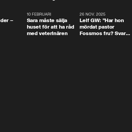
4:24
10 FEBRUARI
4:13
26 NOV. 2025
8:1
der –
Sara måste sälja
Leif GW: ”Har hon
huset för att ha råd
mördat pastor
med veterinären
Fossmos fru? Svar
nej.”