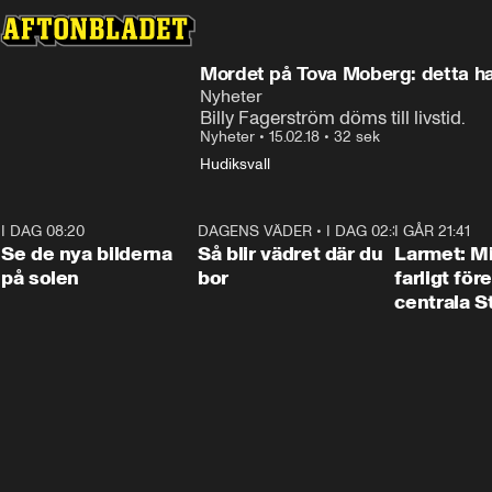
Mordet på Tova Moberg: detta ha
Nyheter
Billy Fagerström döms till livstid.
Nyheter
•
15.02.18
•
32 sek
Hudiksvall
I DAG 08:20
0:19
DAGENS VÄDER
•
I DAG 02:30
1:06
I GÅR 21:41
Se de nya bilderna
Så blir vädret där du
Larmet: M
på solen
bor
farligt för
centrala 