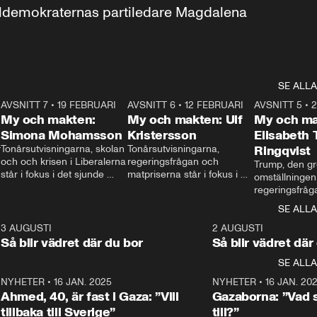
aldemokraternas partiledare Magdalena 
SE ALLA
7
AVSNITT 7
•
19 FEBRUARI
24:30
AVSNITT 6
•
12 FEBRUARI
27:30
AVSNITT 5
•
My och makten:
My och makten: Ulf
My och ma
Simona Mohamsson
Kristersson
Elisabeth
 
Tonårsutvisningarna, skolan 
Tonårsutvisningarna, 
Ringqvist
och och krisen i Liberalerna 
regeringsfrågan och 
Trump, den gr
står i fokus i det sjunde 
matpriserna står i fokus i 
omställningen
avsnittet av ”My och 
det sjätte avsnittet av ”My 
regeringsfråga
makten”. Se när 
och makten”. Se när 
centrum i det 
SE ALLA
Aftonbladets inrikespolitiska 
Aftonbladets inrikespolitiska 
avsnittet av ”
kommentator My 
kommentator My 
6
3 AUGUSTI
1:06
2 AUGUSTI
Makten”. Se nä
Rohwedder ställer 
Rohwedder ställer 
Så blir vädret där du bor
Så blir vädret där
Aftonbladets in
utbildnings- och 
statsminister Ulf Kristersson 
kommentator 
SE ALLA
integrationsminister Simona 
till svars.
Rohwedder stäl
Mohamsson till svars.
Centerpartiets
2
NYHETER
•
16 JAN. 2025
1:01
NYHETER
•
16 JAN. 20
Thand Ring till
Ahmed, 40, är fast i Gaza: ”Vill
Gazaborna: ”Vad s
tillbaka till Sverige”
till?”