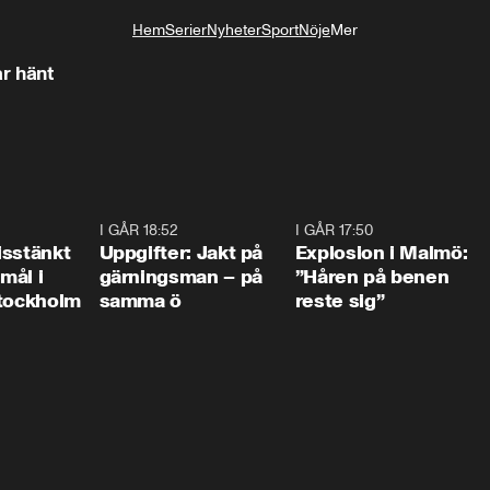
Hem
Serier
Nyheter
Sport
Nöje
Mer
Livsstil
r hänt
0:35
I GÅR 18:52
0:33
I GÅR 17:50
1:1
isstänkt
Uppgifter: Jakt på
Explosion i Malmö:
emål i
gärningsman – på
”Håren på benen
Stockholm
samma ö
reste sig”