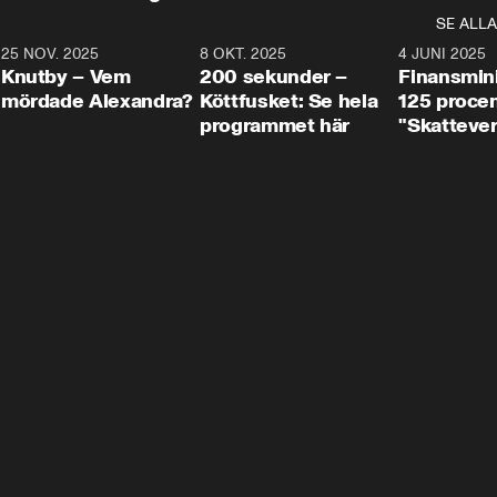
SE ALLA
3
25 NOV. 2025
31:05
8 OKT. 2025
4:29
4 JUNI 2025
Knutby – Vem
200 sekunder –
Finansmin
mördade Alexandra?
Köttfusket: Se hela
125 procent
programmet här
"Skattever
viktig uppg