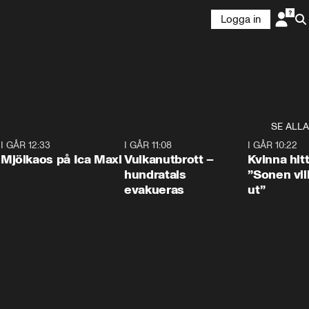
Logga in
SE ALLA
0
I GÅR 12:33
0:24
I GÅR 11:08
0:27
I GÅR 10:22
Mjölkaos på Ica Maxi
Vulkanutbrott –
Kvinna hit
hundratals
”Sonen vill
evakueras
ut”