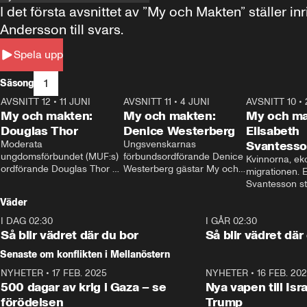
I det första avsnittet av ”My och Makten” ställe
Andersson till svars.
Spela upp
1
Säsong
AVSNITT 12
•
11 JUNI
26:27
AVSNITT 11
•
4 JUNI
23:40
AVSNITT 10
•
My och makten:
My och makten:
My och ma
Douglas Thor
Denice Westerberg
Elisabeth
Moderata 
Ungsvenskarnas 
Svantess
ungdomsförbundet (MUF:s) 
förbundsordförande Denice 
Kvinnorna, ek
ordförande Douglas Thor 
Westerberg gästar My och 
migrationen. E
gästar My och makten. I 
makten. I avsnittet 
Svantesson stäl
avsnittet diskuteras 
diskuteras migrationsfrågan 
när finansmini
Väder
tonårsutvisningarna och hur 
och hur SD ska locka 
Moderaterna ska locka 
kvinnliga väljare. 
I DAG 02:30
1:06
I GÅR 02:30
väljare till valet i höst. 
Så blir vädret där du bor
Så blir vädret där
Senaste om konflikten i Mellanöstern
NYHETER
•
17 FEB. 2025
0:45
NYHETER
•
16 FEB. 20
500 dagar av krig i Gaza – se
Nya vapen till Isr
förödelsen
Trump