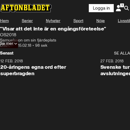
Logga in
Hem
Serier
Nyheter
Sport
Nöje
Livsstil
"Visar att det inte är en engångsföreteelse"
OS2018
Samuelsson om sin fjärdeplats
Se mer
OS2018
•
15.02.18
•
98 sek
Senast
SE ALLA
12 FEB. 2018
2:00
27 FEB. 2018
20-åringens egna ord efter
Svenske turi
superbragden
avslutninge