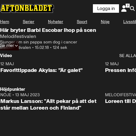
Logga in
Hem
Serier
Nyheter
Sport
Nöje
Livsstil
Här bryter Barbi Escobar ihop på scen
Melodifestivalen
Sjunger om sin pappa som dog i cancer
Se mer
Melodifestivalen
•
15.02.18
•
124 sek
Video
SE ALLA
12 MAJ
1:04
12 MAJ
Favorittippade Akylas: ”Är galet”
Pressen infö
Höjdpunkter
NÖJE
•
13 MAJ 2023
18:32
MELODIFESTIV
Markus Larsson: "Allt pekar på att det
Loreen till 
står mellan Loreen och Finland"