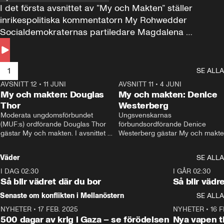
I det första avsnittet av ”My och Makten” ställer 
inrikespolitiska kommentatorn My Rohwedder 
Socialdemokraternas partiledare Magdalena 
Andersson till svars.
1
SE ALLA
AVSNITT 12
•
11 JUNI
26:27
AVSNITT 11
•
4 JUNI
2
My och makten: Douglas
My och makten: Denice
Thor
Westerberg
Moderata ungdomsförbundet 
Ungsvenskarnas 
(MUF:s) ordförande Douglas Thor 
förbundsordförande Denice 
gästar My och makten. I avsnittet 
Westerberg gästar My och makten.
diskuteras tonårsutvisningarna och 
avsnittet diskuteras migrationsfrå
hur Moderaterna ska locka väljare till 
och hur SD ska locka kvinnliga 
Väder
SE ALLA
valet i höst. 
väljare. 
I DAG 02:30
1:06
I GÅR 02:30
Så blir vädret där du bor
Så blir vädr
Senaste om konflikten i Mellanöstern
SE ALLA
NYHETER
•
17 FEB. 2025
0:45
NYHETER
•
16 F
500 dagar av krig i Gaza – se förödelsen
Nya vapen ti