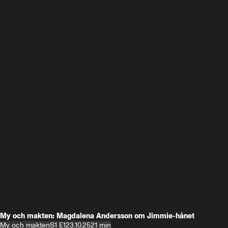
My och makten: Magdalena Andersson om Jimmie-hånet
My och makten
S1 E1
23.10.25
21 min