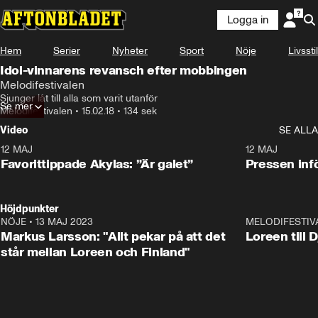
Logga in
Hem
Serier
Nyheter
Sport
Nöje
Livsstil
Idol-vinnarens revansch efter mobbingen
Melodifestivalen
Sjunger låt till alla som varit utanför
Se mer
Melodifestivalen
•
15.02.18
•
134 sek
Video
SE ALLA
12 MAJ
1:04
12 MAJ
Favorittippade Akylas: ”Är galet”
Pressen infö
Höjdpunkter
NÖJE
•
13 MAJ 2023
18:32
MELODIFESTIV
Markus Larsson: "Allt pekar på att det
Loreen till 
står mellan Loreen och Finland"