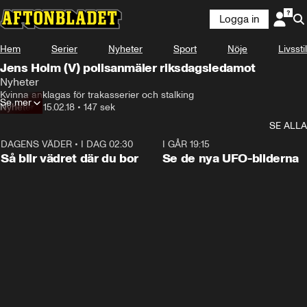
Logga in
Hem
Serier
Nyheter
Sport
Nöje
Livsstil
Jens Holm (V) polisanmäler riksdagsledamot
Nyheter
Kvinna anklagas för trakasserier och stalking
Se mer
Nyheter
•
15.02.18
•
147 sek
SE ALLA
DAGENS VÄDER
•
I DAG 02:30
1:06
I GÅR 19:15
Så blir vädret där du bor
Se de nya UFO-bilderna