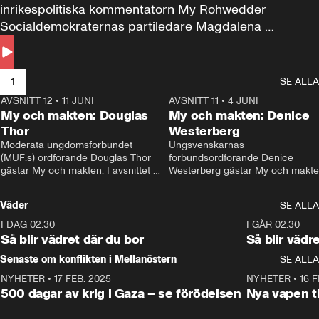
inrikespolitiska kommentatorn My Rohwedder 
Socialdemokraternas partiledare Magdalena 
Andersson till svars.
1
SE ALLA
AVSNITT 12
•
11 JUNI
26:27
AVSNITT 11
•
4 JUNI
2
My och makten: Douglas
My och makten: Denice
Thor
Westerberg
Moderata ungdomsförbundet 
Ungsvenskarnas 
(MUF:s) ordförande Douglas Thor 
förbundsordförande Denice 
gästar My och makten. I avsnittet 
Westerberg gästar My och makten.
diskuteras tonårsutvisningarna och 
avsnittet diskuteras migrationsfrå
hur Moderaterna ska locka väljare till 
och hur SD ska locka kvinnliga 
Väder
SE ALLA
valet i höst. 
väljare. 
I DAG 02:30
1:06
I GÅR 02:30
Så blir vädret där du bor
Så blir vädr
Senaste om konflikten i Mellanöstern
SE ALLA
NYHETER
•
17 FEB. 2025
0:45
NYHETER
•
16 F
500 dagar av krig i Gaza – se förödelsen
Nya vapen ti