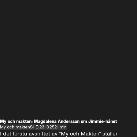
My och makten: Magdalena Andersson om Jimmie-hånet
My och makten
S1 E1
23.10.25
21 min
I det första avsnittet av ”My och Makten” ställer 