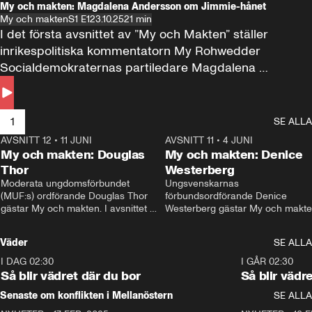
My och makten: Magdalena Andersson om Jimmie-hånet
My och makten
S1 E1
23.10.25
21 min
I det första avsnittet av ”My och Makten” ställer 
inrikespolitiska kommentatorn My Rohwedder 
Socialdemokraternas partiledare Magdalena 
Andersson till svars.
1
SE ALLA
AVSNITT 12
•
11 JUNI
26:27
AVSNITT 11
•
4 JUNI
2
My och makten: Douglas
My och makten: Denice
Thor
Westerberg
Moderata ungdomsförbundet 
Ungsvenskarnas 
(MUF:s) ordförande Douglas Thor 
förbundsordförande Denice 
gästar My och makten. I avsnittet 
Westerberg gästar My och makten.
diskuteras tonårsutvisningarna och 
avsnittet diskuteras migrationsfrå
hur Moderaterna ska locka väljare till 
och hur SD ska locka kvinnliga 
Väder
SE ALLA
valet i höst. 
väljare. 
I DAG 02:30
1:06
I GÅR 02:30
Så blir vädret där du bor
Så blir vädr
Senaste om konflikten i Mellanöstern
SE ALLA