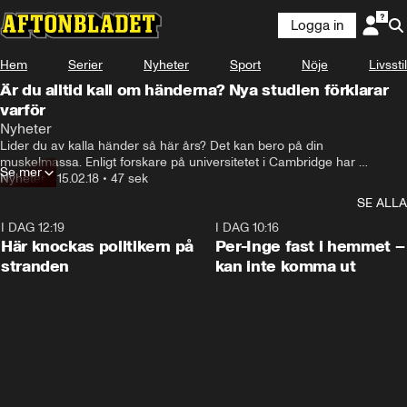
Logga in
Hem
Serier
Nyheter
Sport
Nöje
Livsstil
Är du alltid kall om händerna? Nya studien förklarar
varför
Nyheter
Lider du av kalla händer så här års? Det kan bero på din 
muskelmassa. Enligt forskare på universitetet i Cambridge har 
Se mer
muskelmassan större betydelse än fett, vilket man tidigare trott.
Nyheter
•
15.02.18
•
47 sek
SE ALLA
I DAG 12:19
0:45
I DAG 10:16
Här knockas politikern på
Per-Inge fast i hemmet –
stranden
kan inte komma ut