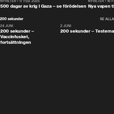
NYHETER
•
17 FEB. 2025
0:45
NYHETER
•
16 F
500 dagar av krig i Gaza – se förödelsen
Nya vapen ti
200 sekunder
SE ALLA
24 JUNI
5:00
2 JUNI
200 sekunder –
200 sekunder – Testern
Vaccinfusket,
fortsättningen