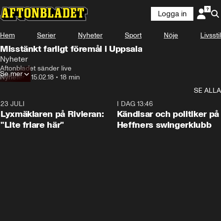
Logga in
Hem
Serier
Nyheter
Sport
Nöje
Livsstil
Misstänkt farligt föremål i Uppsala
Nyheter
Aftonbladet sänder live
Se mer
Nyheter
•
15.02.18
•
18 min
SE ALLA
23 JULI
2:02
I DAG 13:46
Lyxmäklaren på Rivieran:
Kändisar och politiker på
"Lite friare här"
Heffners swingerklubb