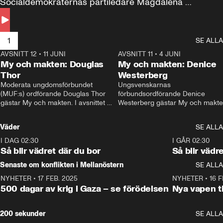
Socialdemokraternas partiledare Magdalena 
Andersson till svars.
1
SE ALLA
AVSNITT 12
•
11 JUNI
26:27
AVSNITT 11
•
4 JUNI
2
My och makten: Douglas
My och makten: Denice
Thor
Westerberg
Moderata ungdomsförbundet 
Ungsvenskarnas 
(MUF:s) ordförande Douglas Thor 
förbundsordförande Denice 
gästar My och makten. I avsnittet 
Westerberg gästar My och makten.
diskuteras tonårsutvisningarna och 
avsnittet diskuteras migrationsfrå
hur Moderaterna ska locka väljare till 
och hur SD ska locka kvinnliga 
Väder
SE ALLA
valet i höst. 
väljare. 
I DAG 02:30
1:06
I GÅR 02:30
Så blir vädret där du bor
Så blir vädr
Senaste om konflikten i Mellanöstern
SE ALLA
NYHETER
•
17 FEB. 2025
0:45
NYHETER
•
16 F
500 dagar av krig i Gaza – se förödelsen
Nya vapen ti
200 sekunder
SE ALLA