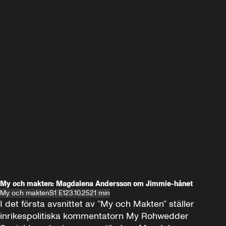
My och makten: Magdalena Andersson om Jimmie-hånet
My och makten
S1 E1
23.10.25
21 min
I det första avsnittet av ”My och Makten” ställer 
inrikespolitiska kommentatorn My Rohwedder 