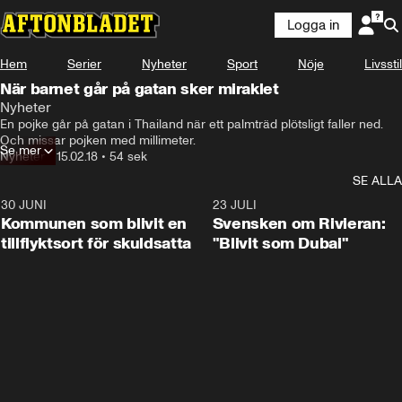
Logga in
Hem
Serier
Nyheter
Sport
Nöje
Livsstil
När barnet går på gatan sker miraklet
Nyheter
En pojke går på gatan i Thailand när ett palmträd plötsligt faller ned. 
Och missar pojken med millimeter.
Se mer
Nyheter
•
15.02.18
•
54 sek
SE ALLA
30 JUNI
1:24
23 JULI
Kommunen som blivit en
Svensken om Rivieran:
tillflyktsort för skuldsatta
"Blivit som Dubai"