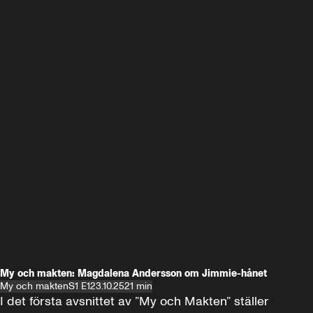
My och makten: Magdalena Andersson om Jimmie-hånet
My och makten
S1 E1
23.10.25
21 min
I det första avsnittet av ”My och Makten” ställer 