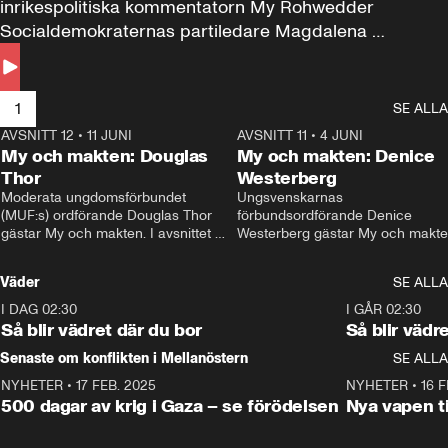
inrikespolitiska kommentatorn My Rohwedder 
Socialdemokraternas partiledare Magdalena 
Andersson till svars.
1
SE ALLA
AVSNITT 12
•
11 JUNI
26:27
AVSNITT 11
•
4 JUNI
2
My och makten: Douglas
My och makten: Denice
Thor
Westerberg
Moderata ungdomsförbundet 
Ungsvenskarnas 
(MUF:s) ordförande Douglas Thor 
förbundsordförande Denice 
gästar My och makten. I avsnittet 
Westerberg gästar My och makten.
diskuteras tonårsutvisningarna och 
avsnittet diskuteras migrationsfrå
hur Moderaterna ska locka väljare till 
och hur SD ska locka kvinnliga 
Väder
SE ALLA
valet i höst. 
väljare. 
I DAG 02:30
1:06
I GÅR 02:30
Så blir vädret där du bor
Så blir vädr
Senaste om konflikten i Mellanöstern
SE ALLA
NYHETER
•
17 FEB. 2025
0:45
NYHETER
•
16 F
500 dagar av krig i Gaza – se förödelsen
Nya vapen ti