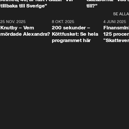
tillbaka till Sverige”
till?”
SE ALLA
3
25 NOV. 2025
31:05
8 OKT. 2025
4:29
4 JUNI 2025
Knutby – Vem
200 sekunder –
Finansmin
mördade Alexandra?
Köttfusket: Se hela
125 procent
programmet här
"Skattever
viktig uppg