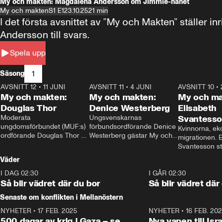
My och makten: Magdalena Andersson om Jimmie-hånet
My och makten
S1 E1
23.10.25
21 min
I det första avsnittet av ”My och Makten” ställe
Andersson till svars.
Spela upp
1
Säsong
AVSNITT 12
•
11 JUNI
26:27
AVSNITT 11
•
4 JUNI
23:40
AVSNITT 10
•
My och makten:
My och makten:
My och ma
Douglas Thor
Denice Westerberg
Elisabeth
Moderata 
Ungsvenskarnas 
Svantess
ungdomsförbundet (MUF:s) 
förbundsordförande Denice 
Kvinnorna, ek
ordförande Douglas Thor 
Westerberg gästar My och 
migrationen. E
gästar My och makten. I 
makten. I avsnittet 
Svantesson stäl
avsnittet diskuteras 
diskuteras migrationsfrågan 
när finansmini
Väder
tonårsutvisningarna och hur 
och hur SD ska locka 
Moderaterna ska locka 
kvinnliga väljare. 
I DAG 02:30
1:06
I GÅR 02:30
väljare till valet i höst. 
Så blir vädret där du bor
Så blir vädret där
Senaste om konflikten i Mellanöstern
NYHETER
•
17 FEB. 2025
0:45
NYHETER
•
16 FEB. 20
500 dagar av krig i Gaza – se
Nya vapen till Isr