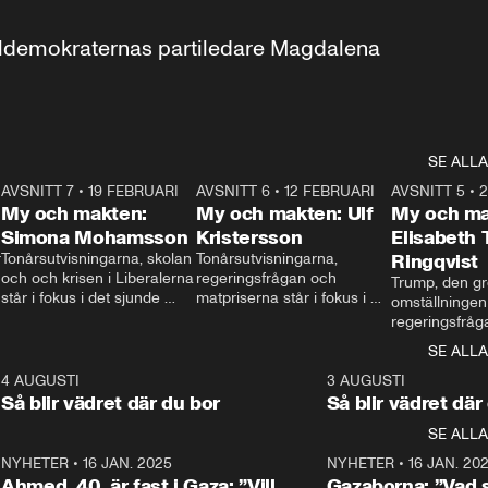
aldemokraternas partiledare Magdalena 
SE ALLA
7
AVSNITT 7
•
19 FEBRUARI
24:30
AVSNITT 6
•
12 FEBRUARI
27:30
AVSNITT 5
•
My och makten:
My och makten: Ulf
My och ma
Simona Mohamsson
Kristersson
Elisabeth
 
Tonårsutvisningarna, skolan 
Tonårsutvisningarna, 
Ringqvist
och och krisen i Liberalerna 
regeringsfrågan och 
Trump, den gr
står i fokus i det sjunde 
matpriserna står i fokus i 
omställningen
avsnittet av ”My och 
det sjätte avsnittet av ”My 
regeringsfråga
makten”. Se när 
och makten”. Se när 
centrum i det 
SE ALLA
Aftonbladets inrikespolitiska 
Aftonbladets inrikespolitiska 
avsnittet av ”
kommentator My 
kommentator My 
6
4 AUGUSTI
1:06
3 AUGUSTI
Makten”. Se nä
Rohwedder ställer 
Rohwedder ställer 
Så blir vädret där du bor
Så blir vädret där
Aftonbladets in
utbildnings- och 
statsminister Ulf Kristersson 
kommentator 
SE ALLA
integrationsminister Simona 
till svars.
Rohwedder stäl
Mohamsson till svars.
Centerpartiets
2
NYHETER
•
16 JAN. 2025
1:01
NYHETER
•
16 JAN. 20
Thand Ring till
Ahmed, 40, är fast i Gaza: ”Vill
Gazaborna: ”Vad s