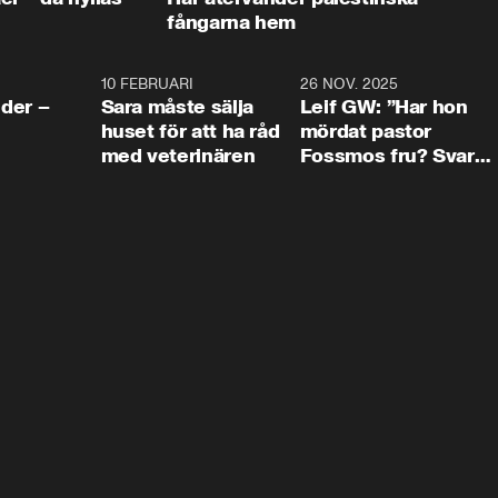
fångarna hem
4:24
10 FEBRUARI
4:13
26 NOV. 2025
8:1
der –
Sara måste sälja
Leif GW: ”Har hon
huset för att ha råd
mördat pastor
med veterinären
Fossmos fru? Svar
nej.”