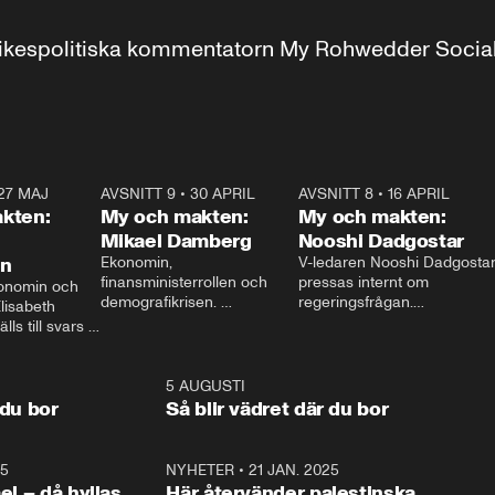
r inrikespolitiska kommentatorn My Rohwedder Soci
27 MAJ
3:51
AVSNITT 9
•
30 APRIL
24:00
AVSNITT 8
•
16 APRIL
25:1
kten:
My och makten:
My och makten:
Mikael Damberg
Nooshi Dadgostar
on
Ekonomin, 
V-ledaren Nooshi Dadgostar
finansministerrollen och 
pressas internt om 
onomin och 
demografikrisen. 
regeringsfrågan.

lisabeth 
Oppositionen ställs till svars 
I Aftonbladets 
ls till svars 
när Socialdemokraternas 
partiledarutfrågning ”My 
stern gästar 
Mikael Damberg gästar My 
och Makten” sätter hon ner 
My och Makten. 
och Makten. 
foten mot kritikerna:

1:06
5 AUGUSTI
1:0
– Vi ställer upp i val. Ska vi 
 du bor
Så blir vädret där du bor
vara med så sitter vi förstås 
25
1:22
NYHETER
•
21 JAN. 2025
0:5
ael – då hyllas
Här återvänder palestinska