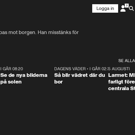
Logga in
pas mot borgen. Han misstänks för 
SE ALLA
6
I GÅR 08:20
0:31
DAGENS VÄDER
•
I GÅR 02:30
1:06
5 AUGUSTI
Se de nya bilderna
Så blir vädret där du
Larmet: M
på solen
bor
farligt för
centrala 