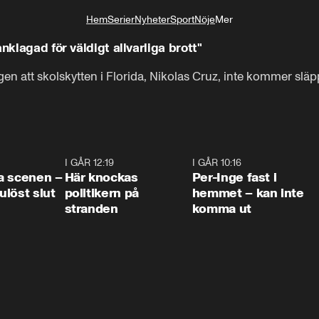
Hem
Serier
Nyheter
Sport
Nöje
Mer
Livsstil
nklagad för väldigt allvarliga brott"
n att skolskytten i Florida, Nikolas Cruz, inte kommer släp
0:42
I GÅR 12:19
0:45
I GÅR 10:16
1:2
a scenen –
Här knockas
Per-Inge fast i
löst slut
politikern på
hemmet – kan inte
stranden
komma ut