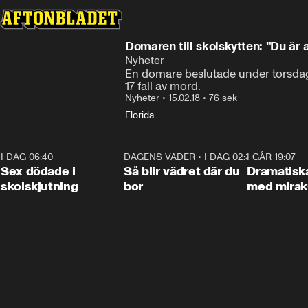
Domaren till skolskytten: ”Du är a
Nyheter
En domare beslutade under torsdage
17 fall av mord.
Nyheter
•
15.02.18
•
76 sek
Florida
I DAG 06:40
0:47
DAGENS VÄDER
•
I DAG 02:30
1:06
I GÅR 19:07
Sex dödade i
Så blir vädret där du
Dramatisk
skolskjutning
bor
med miraku