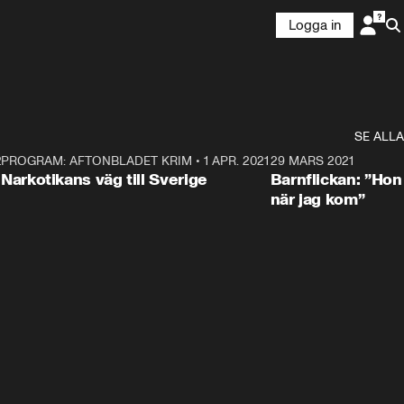
Logga in
SE ALLA
21
5
PROGRAM: AFTONBLADET KRIM
•
1 APR. 2021
1:52
29 MARS 2021
Narkotikans väg till Sverige
Barnflickan: ”Hon
när jag kom”