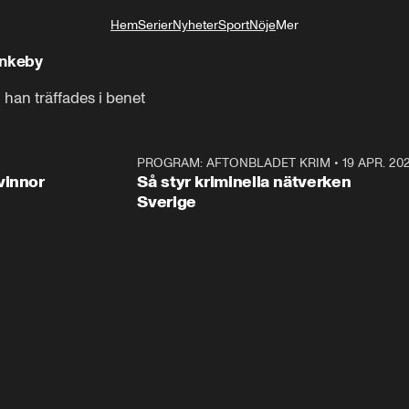
Hem
Serier
Nyheter
Sport
Nöje
Mer
Livsstil
inkeby
 han träffades i benet
3:00
PROGRAM: AFTONBLADET KRIM
•
19 APR. 20
2:5
vinnor
Så styr kriminella nätverken
Sverige