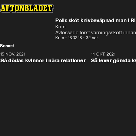
Polis sköt knivbeväpnad man i R
Krim
Avlossade först varningsskott innan
Krim
•
16.02.18
•
32 sek
Senast
15 NOV. 2021
3:28
14 OKT. 2021
Så dödas kvinnor i nära relationer
Så lever gömda k