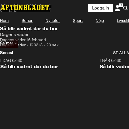
Logga in
Hem
Serier
Nyheter
Sport
Nöje
Livsstil
Så blir vädret där du bor
Dagens väder
Dagens väder 16 februari
Se mer
Dagens väder
•
16.02.18
•
20 sek
Senast
SE ALLA
I DAG 02:30
1:06
I GÅR 02:30
Så blir vädret där du bor
Så blir vädr