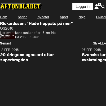
Logga in
Hem
Serier
Nyheter
Sport
Nöje
Livsstil
Rickardsson: "Hade hoppats på mer"
OS2018
Hör svenskens tankar efter 15 km fritt
Se mer
OS2018
•
16.02.18
•
96 sek
Senast
SE ALLA
12 FEB. 2018
2:00
27 FEB. 2018
20-åringens egna ord efter
Svenske turi
superbragden
avslutninge