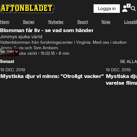
Logga in
Något gick fel
Hem
Serier
Nyheter
Sport
Nöje
Livsstil
Denna videofil kan inte spelas.
Blomman får liv - se vad som händer
Fel kod
:
232011
Jimmys sjuka värld
Ladda om
Vattenblomman från forskningscenter i Virginia. Med oss i studion 
Jimmy Beris och Tom Arnbom.
Se mer
Jimmys sjuka värld
•
16.02.18
•
8 min
Senast
SE ALLA
19 DEC. 2019
19 DEC. 2019
Mystiska djur vi minns: ”Otroligt vacker”
Mystiska dju
varelse film