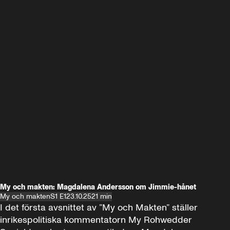
My och makten: Magdalena Andersson om Jimmie-hånet
My och makten
S1 E1
23.10.25
21 min
I det första avsnittet av ”My och Makten” ställer 
inrikespolitiska kommentatorn My Rohwedder 