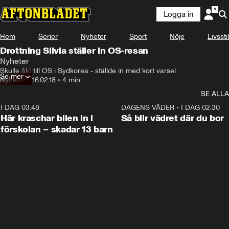
Logga in
Hem
Serier
Nyheter
Sport
Nöje
Livsstil
Drottning Silvia ställer in OS-resan
Nyheter
Skulle åkt till OS i Sydkorea - ställde in med kort varsel
Se mer
Nyheter
•
16.02.18
•
4 min
SE ALLA
I DAG 03:48
0:29
DAGENS VÄDER
•
I DAG 02:30
Här kraschar bilen in i
Så blir vädret där du bor
förskolan – skadar 13 barn