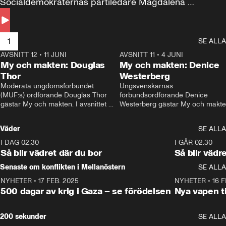
Socialdemokraternas partiledare Magdalena 
Andersson till svars.
1
SE ALLA
AVSNITT 12
•
11 JUNI
26:27
AVSNITT 11
•
4 JUNI
2
My och makten: Douglas
My och makten: Denice
Thor
Westerberg
Moderata ungdomsförbundet 
Ungsvenskarnas 
(MUF:s) ordförande Douglas Thor 
förbundsordförande Denice 
gästar My och makten. I avsnittet 
Westerberg gästar My och makten.
diskuteras tonårsutvisningarna och 
avsnittet diskuteras migrationsfrå
hur Moderaterna ska locka väljare till 
och hur SD ska locka kvinnliga 
Väder
SE ALLA
valet i höst. 
väljare. 
I DAG 02:30
1:06
I GÅR 02:30
Så blir vädret där du bor
Så blir vädr
Senaste om konflikten i Mellanöstern
SE ALLA
NYHETER
•
17 FEB. 2025
0:45
NYHETER
•
16 F
500 dagar av krig i Gaza – se förödelsen
Nya vapen ti
200 sekunder
SE ALLA