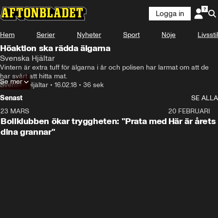
Logga in
Hem
Serier
Nyheter
Sport
Nöje
Livsstil
Höaktion ska rädda älgarna
Svenska Hjältar
Vintern är extra tuff för älgarna i år och polisen har larmat om att de 
har svårt att hitta mat.
Se mer
Svenska Hjältar
•
16.02.18
•
36 sek
Senast
SE ALLA
23 MARS
1:27
20 FEBRUARI
Bollklubben ökar tryggheten: "Prata med
Här är årets
dina grannar"