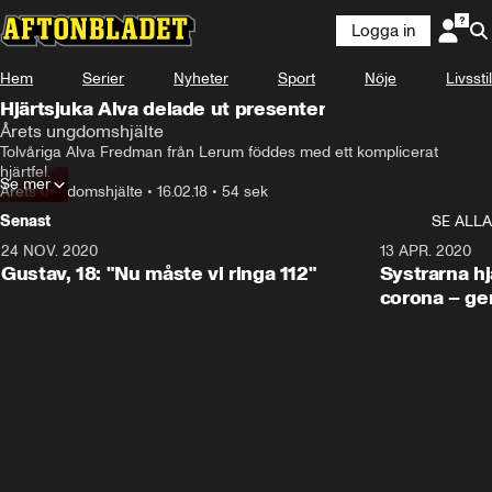
Logga in
Hem
Serier
Nyheter
Sport
Nöje
Livsstil
Hjärtsjuka Alva delade ut presenter
Årets ungdomshjälte
Tolvåriga Alva Fredman från Lerum föddes med ett komplicerat 
hjärtfel.
Se mer
Årets ungdomshjälte
•
16.02.18
•
54 sek
Senast
SE ALLA
24 NOV. 2020
1:31
13 APR. 2020
Gustav, 18: "Nu måste vi ringa 112"
Systrarna hj
corona – ge