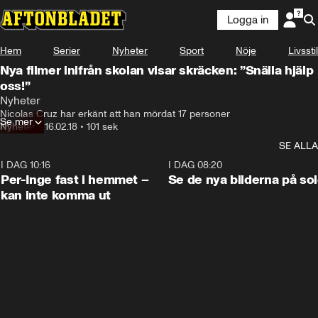
Logga in
Hem
Serier
Nyheter
Sport
Nöje
Livsstil
Nya filmer inifrån skolan visar skräcken: ”Snälla hjälp
oss!”
Nyheter
Nicolas Cruz har erkänt att han mördat 17 personer
Se mer
Nyheter
•
16.02.18
•
101 sek
SE ALLA
I DAG 10:16
1:26
I DAG 08:20
Per-Inge fast i hemmet –
Se de nya bilderna på so
kan inte komma ut