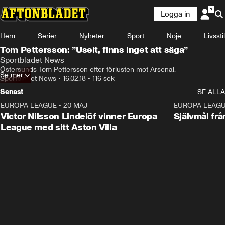
Logga in
Hem
Serier
Nyheter
Sport
Nöje
Livsstil
Tom Pettersson: ”Uselt, finns inget att säga”
Sportbladet News
Östersunds Tom Pettersson efter förlusten mot Arsenal.
Se mer
Sportbladet News
•
16.02.18
•
116 sek
Senast
SE ALLA
EUROPA LEAGUE
•
20 MAJ
1:32
EUROPA LEAG
Victor Nilsson Lindelöf vinner Europa
Självmål frå
League med sitt Aston Villa