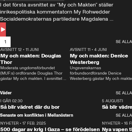
I det första avsnittet av ”My och Makten” ställer 
inrikespolitiska kommentatorn My Rohwedder 
Socialdemokraternas partiledare Magdalena 
Andersson till svars.
1
SE ALLA
AVSNITT 12
•
11 JUNI
26:27
AVSNITT 11
•
4 JUNI
2
My och makten: Douglas
My och makten: Denice
Thor
Westerberg
Moderata ungdomsförbundet 
Ungsvenskarnas 
(MUF:s) ordförande Douglas Thor 
förbundsordförande Denice 
gästar My och makten. I avsnittet 
Westerberg gästar My och makten.
diskuteras tonårsutvisningarna och 
avsnittet diskuteras migrationsfrå
hur Moderaterna ska locka väljare till 
och hur SD ska locka kvinnliga 
Väder
SE ALLA
valet i höst. 
väljare. 
I GÅR 02:30
1:06
5 AUGUSTI
Så blir vädret där du bor
Så blir vädr
Senaste om konflikten i Mellanöstern
SE ALLA
NYHETER
•
17 FEB. 2025
0:45
NYHETER
•
16 F
500 dagar av krig i Gaza – se förödelsen
Nya vapen ti