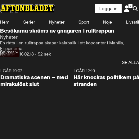
Logga in
Hem
Serier
Nyheter
Sport
Nöje
Livsstil
Besökarna skräms av gnagaren i rulltrappan
Nyheter
En råtta i en rulltrappa skapar kalabalik i ett köpcenter i Manilla, 
Filippinerna.
Se mer
Nyheter
•
16.02.18
•
52 sek
SE ALLA
I GÅR 19:07
0:42
I GÅR 12:19
Dramatiska scenen – med
Här knockas politikern p
mirakulöst slut
stranden