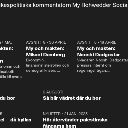
r inrikespolitiska kommentatorn My Rohwedder Soci
27 MAJ
3:51
AVSNITT 9
•
30 APRIL
24:00
AVSNITT 8
•
16 APRIL
25:1
kten:
My och makten:
My och makten:
Mikael Damberg
Nooshi Dadgostar
on
Ekonomin, 
V-ledaren Nooshi Dadgostar
finansministerrollen och 
pressas internt om 
onomin och 
demografikrisen. 
regeringsfrågan.

lisabeth 
Oppositionen ställs till svars 
I Aftonbladets 
ls till svars 
när Socialdemokraternas 
partiledarutfrågning ”My 
stern gästar 
Mikael Damberg gästar My 
och Makten” sätter hon ner 
My och Makten. 
och Makten. 
foten mot kritikerna:

1:06
6 AUGUSTI
1:0
– Vi ställer upp i val. Ska vi 
 du bor
Så blir vädret där du bor
vara med så sitter vi förstås 
25
1:22
NYHETER
•
21 JAN. 2025
0:5
ael – då hyllas
Här återvänder palestinska
fångarna hem