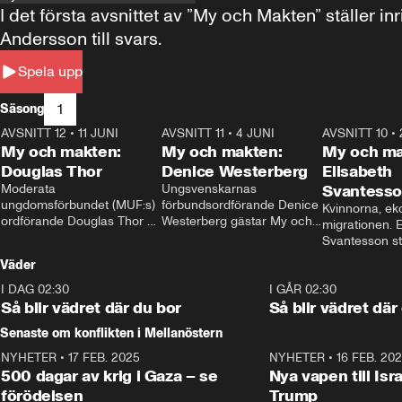
I det första avsnittet av ”My och Makten” ställe
Andersson till svars.
Spela upp
1
Säsong
AVSNITT 12
•
11 JUNI
26:27
AVSNITT 11
•
4 JUNI
23:40
AVSNITT 10
•
My och makten:
My och makten:
My och ma
Douglas Thor
Denice Westerberg
Elisabeth
Moderata 
Ungsvenskarnas 
Svantess
ungdomsförbundet (MUF:s) 
förbundsordförande Denice 
Kvinnorna, ek
ordförande Douglas Thor 
Westerberg gästar My och 
migrationen. E
gästar My och makten. I 
makten. I avsnittet 
Svantesson stäl
avsnittet diskuteras 
diskuteras migrationsfrågan 
när finansmini
Väder
tonårsutvisningarna och hur 
och hur SD ska locka 
Moderaterna ska locka 
kvinnliga väljare. 
I DAG 02:30
1:06
I GÅR 02:30
väljare till valet i höst. 
Så blir vädret där du bor
Så blir vädret där
Senaste om konflikten i Mellanöstern
NYHETER
•
17 FEB. 2025
0:45
NYHETER
•
16 FEB. 20
500 dagar av krig i Gaza – se
Nya vapen till Isr
förödelsen
Trump