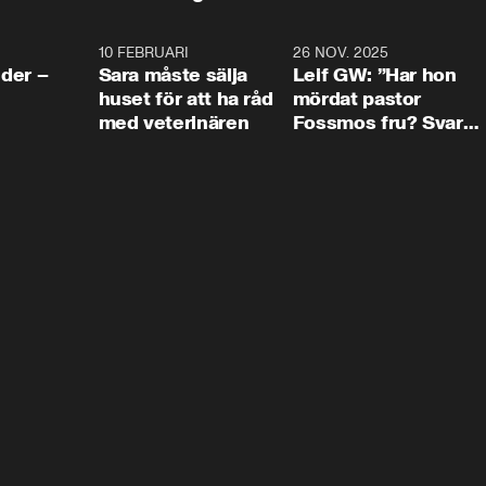
4:24
10 FEBRUARI
4:13
26 NOV. 2025
8:1
der –
Sara måste sälja
Leif GW: ”Har hon
huset för att ha råd
mördat pastor
med veterinären
Fossmos fru? Svar
nej.”