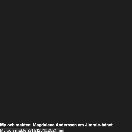
My och makten: Magdalena Andersson om Jimmie-hånet
My och makten
S1 E1
23.10.25
21 min