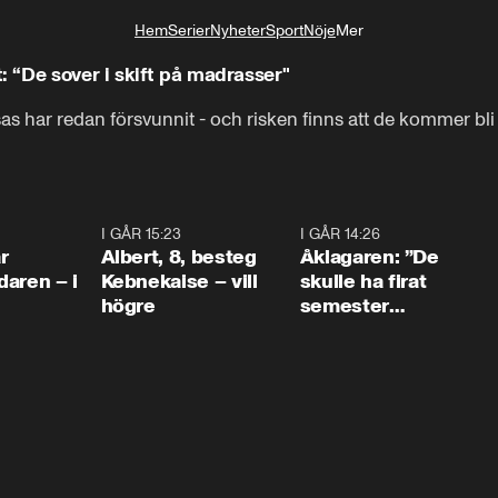
Hem
Serier
Nyheter
Sport
Nöje
Mer
Livsstil
 “De sover i skift på madrasser"
s har redan försvunnit - och risken finns att de kommer bli
0:45
I GÅR 15:23
0:54
I GÅR 14:26
1:5
r
Albert, 8, besteg
Åklagaren: ”De
aren – i
Kebnekaise – vill
skulle ha firat
högre
semester
tillsammans”