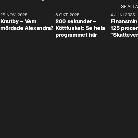
SE ALLA
3
25 NOV. 2025
31:05
8 OKT. 2025
4:29
4 JUNI 2025
Knutby – Vem
200 sekunder –
Finansmin
mördade Alexandra?
Köttfusket: Se hela
125 procent
programmet här
"Skattever
viktig uppg