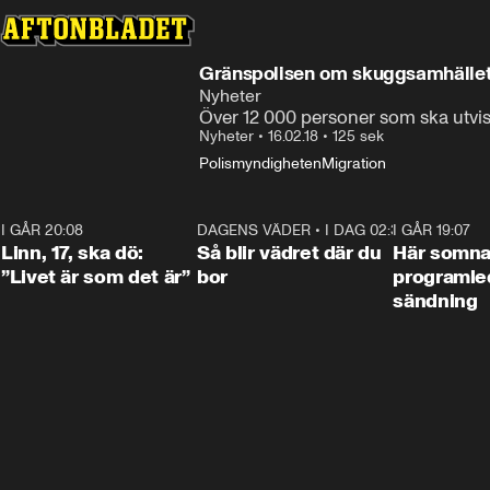
Gränspolisen om skuggsamhället:
Nyheter
Över 12 000 personer som ska utvisa
Nyheter
•
16.02.18
•
125 sek
Polismyndigheten
Migration
I GÅR 20:08
4:38
DAGENS VÄDER
•
I DAG 02:30
1:06
I GÅR 19:07
Linn, 17, ska dö:
Så blir vädret där du
Här somna
”Livet är som det är”
bor
programled
sändning