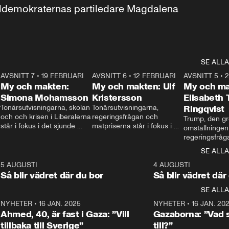
aldemokraternas partiledare Magdalena 
SE ALLA
7
AVSNITT 7
•
19 FEBRUARI
24:30
AVSNITT 6
•
12 FEBRUARI
27:30
AVSNITT 5
•
My och makten:
My och makten: Ulf
My och ma
Simona Mohamsson
Kristersson
Elisabeth
 
Tonårsutvisningarna, skolan 
Tonårsutvisningarna, 
Ringqvist
och och krisen i Liberalerna 
regeringsfrågan och 
Trump, den gr
står i fokus i det sjunde 
matpriserna står i fokus i 
omställningen
avsnittet av ”My och 
det sjätte avsnittet av ”My 
regeringsfråga
makten”. Se när 
och makten”. Se när 
centrum i det 
SE ALLA
Aftonbladets inrikespolitiska 
Aftonbladets inrikespolitiska 
avsnittet av ”
kommentator My 
kommentator My 
6
5 AUGUSTI
1:06
4 AUGUSTI
Makten”. Se nä
Rohwedder ställer 
Rohwedder ställer 
Så blir vädret där du bor
Så blir vädret där
Aftonbladets in
utbildnings- och 
statsminister Ulf Kristersson 
kommentator 
SE ALLA
integrationsminister Simona 
till svars.
Rohwedder stäl
Mohamsson till svars.
Centerpartiets
2
NYHETER
•
16 JAN. 2025
1:01
NYHETER
•
16 JAN. 20
Thand Ring till
Ahmed, 40, är fast i Gaza: ”Vill
Gazaborna: ”Vad s
tillbaka till Sverige”
till?”