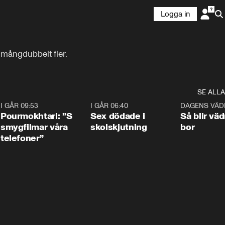
Logga in
 mångdubbelt fler.
SE ALLA
4
I GÅR 09:53
1:36
I GÅR 06:40
0:47
DAGENS VÄD
Pourmokhtari: ”S
Sex dödade i
Så blir väd
smygfilmar våra
skolskjutning
bor
telefoner”