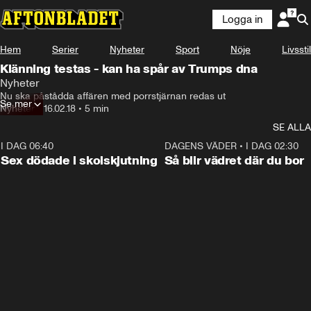
Logga in
Hem
Serier
Nyheter
Sport
Nöje
Livsstil
Klänning testas - kan ha spår av Trumps dna
Nyheter
Nu ska påstådda affären med porrstjärnan redas ut
Se mer
Nyheter
•
16.02.18
•
5 min
SE ALLA
I DAG 06:40
0:47
DAGENS VÄDER
•
I DAG 02:30
Sex dödade i skolskjutning
Så blir vädret där du bor