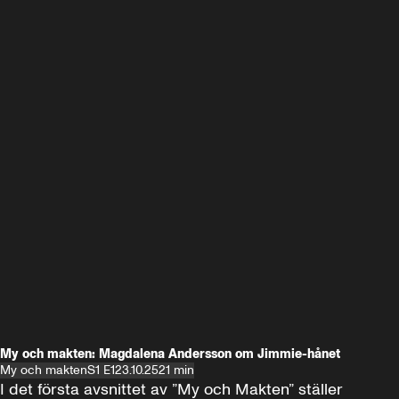
My och makten: Magdalena Andersson om Jimmie-hånet
My och makten
S1 E1
23.10.25
21 min
I det första avsnittet av ”My och Makten” ställer 