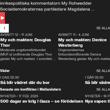
inrikespolitiska kommentatorn My Rohwedder 
Socialdemokraternas partiledare Magdalena 
Andersson till svars.
1
SE ALLA
AVSNITT 12
•
11 JUNI
26:27
AVSNITT 11
•
4 JUNI
2
My och makten: Douglas
My och makten: Denice
Thor
Westerberg
Moderata ungdomsförbundet 
Ungsvenskarnas 
(MUF:s) ordförande Douglas Thor 
förbundsordförande Denice 
gästar My och makten. I avsnittet 
Westerberg gästar My och makten.
diskuteras tonårsutvisningarna och 
avsnittet diskuteras migrationsfrå
hur Moderaterna ska locka väljare till 
och hur SD ska locka kvinnliga 
Väder
SE ALLA
valet i höst. 
väljare. 
I DAG 02:30
1:06
I GÅR 02:30
Så blir vädret där du bor
Så blir vädr
Senaste om konflikten i Mellanöstern
SE ALLA
NYHETER
•
17 FEB. 2025
0:45
NYHETER
•
16 F
500 dagar av krig i Gaza – se förödelsen
Nya vapen ti