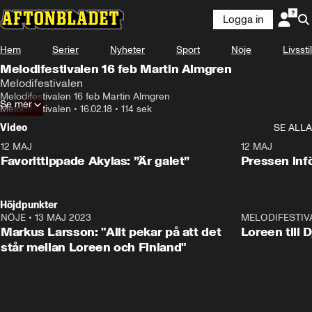
Logga in
Hem
Serier
Nyheter
Sport
Nöje
Livsstil
Melodifestivalen 16 feb Martin Almgren
Melodifestivalen
Melodifestivalen 16 feb Martin Almgren
Se mer
Melodifestivalen
•
16.02.18
•
114 sek
Video
SE ALLA
12 MAJ
1:04
12 MAJ
Favorittippade Akylas: ”Är galet”
Pressen infö
Höjdpunkter
NÖJE
•
13 MAJ 2023
18:32
MELODIFESTIV
Markus Larsson: "Allt pekar på att det
Loreen till 
står mellan Loreen och Finland"