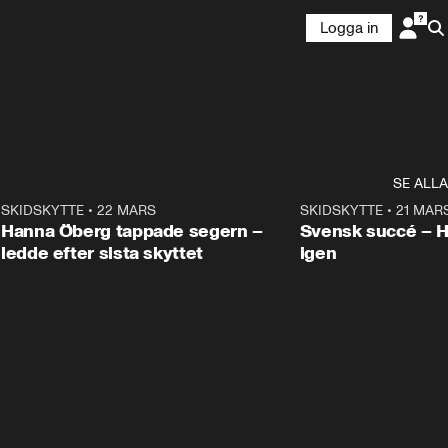
Logga in
SE ALLA
9
SKIDSKYTTE
•
22 MARS
0:55
SKIDSKYTTE
•
21 MAR
Hanna Öberg tappade segern –
Svensk succé – 
ledde efter sista skyttet
igen