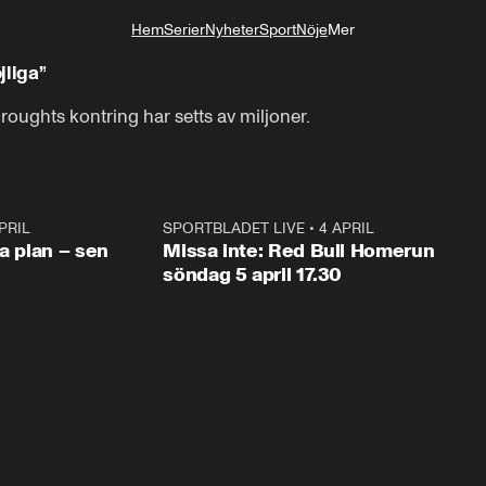
Hem
Serier
Nyheter
Sport
Nöje
Mer
Livsstil
jliga”
oughts kontring har setts av miljoner.
PRIL
1:03
SPORTBLADET LIVE
•
4 APRIL
1:0
va plan – sen
Missa inte: Red Bull Homerun
söndag 5 april 17.30