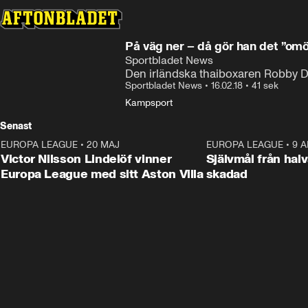
På väg ner – då gör han det ”omö
Sportbladet News
Den irländska thaiboxaren Robby Dr
Sportbladet News
•
16.02.18
•
41 sek
Kampsport
Senast
EUROPA LEAGUE
•
20 MAJ
1:32
EUROPA LEAGUE
•
9 A
Victor Nilsson Lindelöf vinner
Självmål från hal
Europa League med sitt Aston Villa
skadad