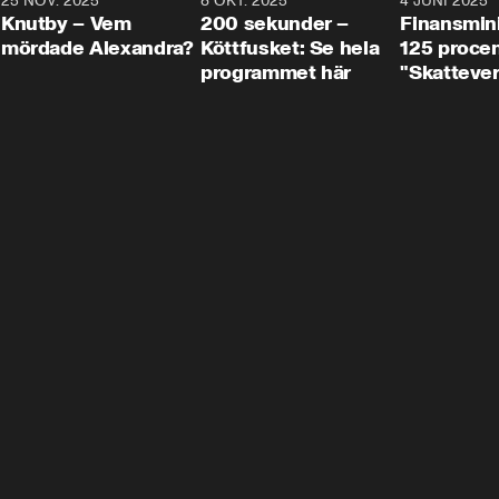
3
25 NOV. 2025
31:05
8 OKT. 2025
4:29
4 JUNI 2025
Knutby – Vem
200 sekunder –
Finansmin
mördade Alexandra?
Köttfusket: Se hela
125 procent
programmet här
"Skattever
viktig uppg