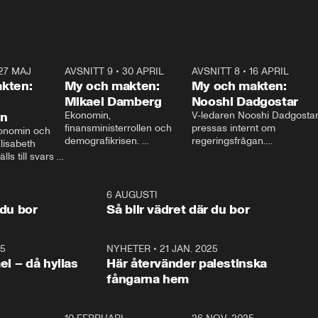
27 MAJ
3:51
AVSNITT 9
•
30 APRIL
24:00
AVSNITT 8
•
16 APRIL
25:1
kten:
My och makten:
My och makten:
Mikael Damberg
Nooshi Dadgostar
on
Ekonomin, 
V-ledaren Nooshi Dadgostar
finansministerrollen och 
pressas internt om 
onomin och 
demografikrisen. 
regeringsfrågan.

lisabeth 
Oppositionen ställs till svars 
I Aftonbladets 
ls till svars 
när Socialdemokraternas 
partiledarutfrågning ”My 
stern gästar 
Mikael Damberg gästar My 
och Makten” sätter hon ner 
My och Makten. 
och Makten. 
foten mot kritikerna:

1:06
6 AUGUSTI
1:0
– Vi ställer upp i val. Ska vi 
 du bor
Så blir vädret där du bor
vara med så sitter vi förstås 
25
1:22
NYHETER
•
21 JAN. 2025
0:5
ael – då hyllas
Här återvänder palestinska
fångarna hem