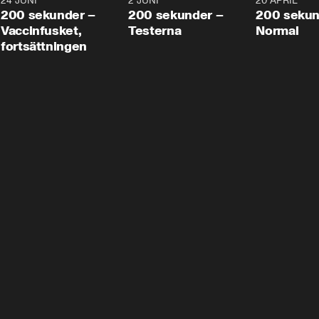
24 JUNI
5:00
2 JUNI
4:23
20 APRIL
200 sekunder –
200 sekunder –
200 sekun
Vaccinfusket,
Testerna
Normal
fortsättningen