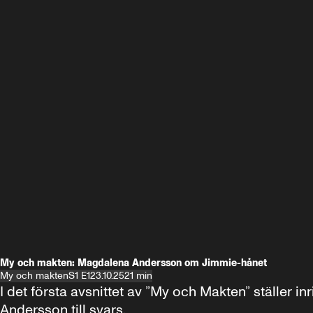
My och makten: Magdalena Andersson om Jimmie-hånet
My och makten
S1 E1
23.10.25
21 min
I det första avsnittet av ”My och Makten” ställe
Andersson till svars.