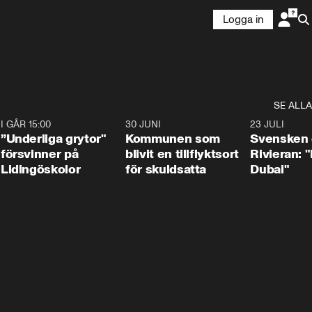
Logga in
SE ALLA
1
I GÅR 15:00
1:07
30 JUNI
1:24
23 JULI
”Underliga grytor"
Kommunen som
Svensken
försvinner på
blivit en tillflyktsort
Rivieran: 
Lidingöskolor
för skuldsatta
Dubai"