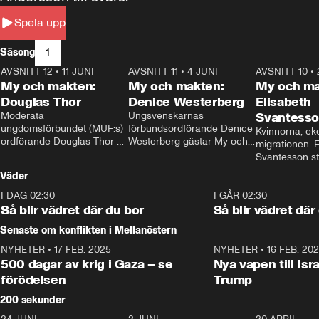
Spela upp
1
Säsong
AVSNITT 12
•
11 JUNI
26:27
AVSNITT 11
•
4 JUNI
23:40
AVSNITT 10
•
My och makten:
My och makten:
My och ma
Douglas Thor
Denice Westerberg
Elisabeth
Moderata 
Ungsvenskarnas 
Svantess
ungdomsförbundet (MUF:s) 
förbundsordförande Denice 
Kvinnorna, ek
ordförande Douglas Thor 
Westerberg gästar My och 
migrationen. E
gästar My och makten. I 
makten. I avsnittet 
Svantesson stäl
avsnittet diskuteras 
diskuteras migrationsfrågan 
när finansmini
Väder
tonårsutvisningarna och hur 
och hur SD ska locka 
Moderaterna ska locka 
kvinnliga väljare. 
I DAG 02:30
1:06
I GÅR 02:30
väljare till valet i höst. 
Så blir vädret där du bor
Så blir vädret där
Senaste om konflikten i Mellanöstern
NYHETER
•
17 FEB. 2025
0:45
NYHETER
•
16 FEB. 20
500 dagar av krig i Gaza – se
Nya vapen till Isr
förödelsen
Trump
200 sekunder