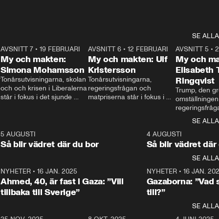
SE ALLA
7
AVSNITT 7
•
19 FEBRUARI
24:30
AVSNITT 6
•
12 FEBRUARI
27:30
AVSNITT 5
•
My och makten:
My och makten: Ulf
My och ma
Simona Mohamsson
Kristersson
Elisabeth
 
Tonårsutvisningarna, skolan 
Tonårsutvisningarna, 
Ringqvist
och och krisen i Liberalerna 
regeringsfrågan och 
Trump, den gr
står i fokus i det sjunde 
matpriserna står i fokus i 
omställningen
avsnittet av ”My och 
det sjätte avsnittet av ”My 
regeringsfråga
makten”. Se när 
och makten”. Se när 
centrum i det 
SE ALLA
Aftonbladets inrikespolitiska 
Aftonbladets inrikespolitiska 
avsnittet av ”
kommentator My 
kommentator My 
6
5 AUGUSTI
1:06
4 AUGUSTI
Makten”. Se nä
Rohwedder ställer 
Rohwedder ställer 
Så blir vädret där du bor
Så blir vädret där
Aftonbladets in
utbildnings- och 
statsminister Ulf Kristersson 
kommentator 
SE ALLA
integrationsminister Simona 
till svars.
Rohwedder stäl
Mohamsson till svars.
Centerpartiets
2
NYHETER
•
16 JAN. 2025
1:01
NYHETER
•
16 JAN. 20
Thand Ring till
Ahmed, 40, är fast i Gaza: ”Vill
Gazaborna: ”Vad s
tillbaka till Sverige”
till?”
SE ALLA