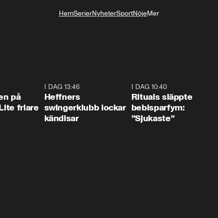
Hem
Serier
Nyheter
Sport
Nöje
Mer
Livsstil
2:02
I DAG 13:46
0:55
I DAG 10:40
1:0
en på
Heffners
Rituals släppte
Lite friare
swingerklubb lockar
bebisparfym:
kändisar
”Sjukaste”