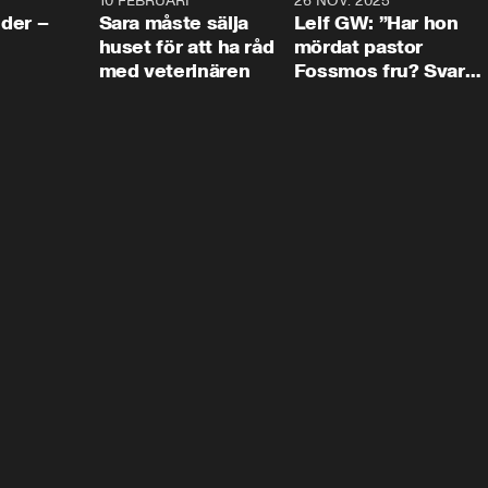
4:24
10 FEBRUARI
4:13
26 NOV. 2025
8:1
der –
Sara måste sälja
Leif GW: ”Har hon
huset för att ha råd
mördat pastor
med veterinären
Fossmos fru? Svar
nej.”