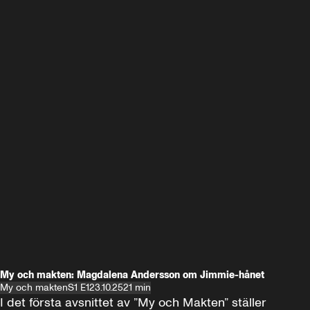
My och makten: Magdalena Andersson om Jimmie-hånet
My och makten
S1 E1
23.10.25
21 min
I det första avsnittet av ”My och Makten” ställer 