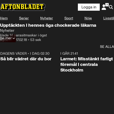
Logga in
Hem
Serier
Nyheter
Sport
Nöje
Livsstil
Upptäckten i hennes öga chockerade läkarna
Nyheter
Hade 14 parasitmaskar i ögat
Se mer
Nyheter
•
17.02.18
•
53 sek
SE ALLA
DAGENS VÄDER
•
I DAG 02:30
1:06
I GÅR 21:41
Så blir vädret där du bor
Larmet: Misstänkt farligt
föremål i centrala
Stockholm