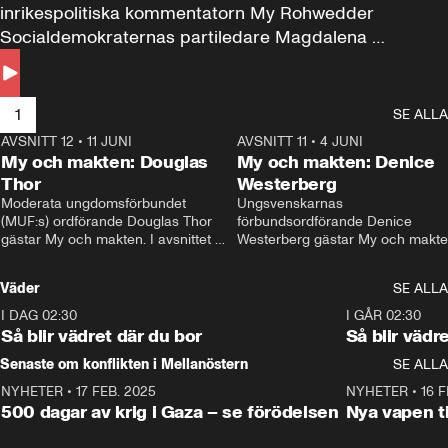
inrikespolitiska kommentatorn My Rohwedder 
Socialdemokraternas partiledare Magdalena 
Andersson till svars.
1
SE ALLA
AVSNITT 12
•
11 JUNI
26:27
AVSNITT 11
•
4 JUNI
2
My och makten: Douglas
My och makten: Denice
Thor
Westerberg
Moderata ungdomsförbundet 
Ungsvenskarnas 
(MUF:s) ordförande Douglas Thor 
förbundsordförande Denice 
gästar My och makten. I avsnittet 
Westerberg gästar My och makten.
diskuteras tonårsutvisningarna och 
avsnittet diskuteras migrationsfrå
hur Moderaterna ska locka väljare till 
och hur SD ska locka kvinnliga 
Väder
SE ALLA
valet i höst. 
väljare. 
I DAG 02:30
1:06
I GÅR 02:30
Så blir vädret där du bor
Så blir vädr
Senaste om konflikten i Mellanöstern
SE ALLA
NYHETER
•
17 FEB. 2025
0:45
NYHETER
•
16 F
500 dagar av krig i Gaza – se förödelsen
Nya vapen ti