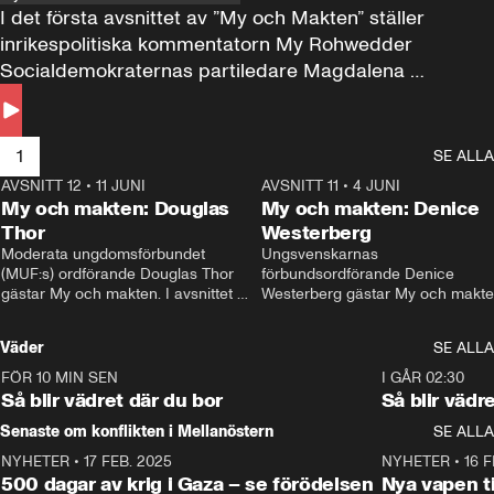
I det första avsnittet av ”My och Makten” ställer 
inrikespolitiska kommentatorn My Rohwedder 
Socialdemokraternas partiledare Magdalena 
Andersson till svars.
1
SE ALLA
AVSNITT 12
•
11 JUNI
26:27
AVSNITT 11
•
4 JUNI
2
My och makten: Douglas
My och makten: Denice
Thor
Westerberg
Moderata ungdomsförbundet 
Ungsvenskarnas 
(MUF:s) ordförande Douglas Thor 
förbundsordförande Denice 
gästar My och makten. I avsnittet 
Westerberg gästar My och makten.
diskuteras tonårsutvisningarna och 
avsnittet diskuteras migrationsfrå
hur Moderaterna ska locka väljare till 
och hur SD ska locka kvinnliga 
Väder
SE ALLA
valet i höst. 
väljare. 
FÖR 10 MIN SEN
1:06
I GÅR 02:30
Så blir vädret där du bor
Så blir vädr
Senaste om konflikten i Mellanöstern
SE ALLA
NYHETER
•
17 FEB. 2025
0:45
NYHETER
•
16 F
500 dagar av krig i Gaza – se förödelsen
Nya vapen ti