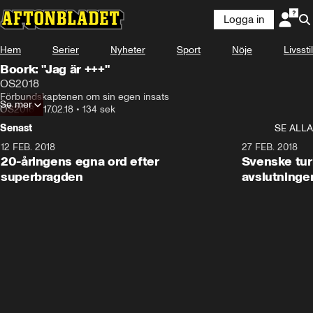
Logga in
Hem
Serier
Nyheter
Sport
Nöje
Livsstil
Boork: "Jag är +++"
OS2018
Förbundskaptenen om sin egen insats
Se mer
OS2018
•
17.02.18
•
134 sek
Senast
SE ALLA
12 FEB. 2018
2:00
27 FEB. 2018
20-åringens egna ord efter
Svenske turi
superbragden
avslutninge