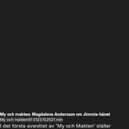
My och makten: Magdalena Andersson om Jimmie-hånet
My och makten
S1 E1
23.10.25
21 min
I det första avsnittet av ”My och Makten” ställer 