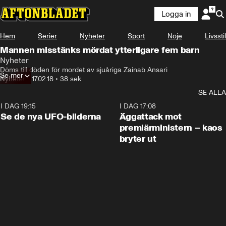
Logga in
Hem
Serier
Nyheter
Sport
Nöje
Livsstil
Mannen misstänks mördat ytterligare fem barn
Nyheter
Döms till döden för mordet av sjuåriga Zainab Ansari
Se mer
Nyheter
•
17.02.18
•
38 sek
SE ALLA
I DAG 19:15
0:36
I DAG 17:08
Se de nya UFO-bilderna
Äggattack mot
premiärministern – kaos
bryter ut