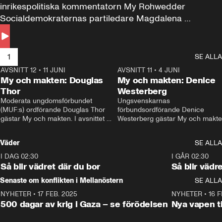
inrikespolitiska kommentatorn My Rohwedder 
Socialdemokraternas partiledare Magdalena 
Andersson till svars.
1
SE ALLA
AVSNITT 12
•
11 JUNI
26:27
AVSNITT 11
•
4 JUNI
2
My och makten: Douglas
My och makten: Denice
Thor
Westerberg
Moderata ungdomsförbundet 
Ungsvenskarnas 
(MUF:s) ordförande Douglas Thor 
förbundsordförande Denice 
gästar My och makten. I avsnittet 
Westerberg gästar My och makten.
diskuteras tonårsutvisningarna och 
avsnittet diskuteras migrationsfrå
hur Moderaterna ska locka väljare till 
och hur SD ska locka kvinnliga 
Väder
SE ALLA
valet i höst. 
väljare. 
I DAG 02:30
1:06
I GÅR 02:30
Så blir vädret där du bor
Så blir vädr
Senaste om konflikten i Mellanöstern
SE ALLA
NYHETER
•
17 FEB. 2025
0:45
NYHETER
•
16 F
500 dagar av krig i Gaza – se förödelsen
Nya vapen ti