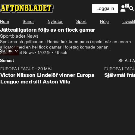
Logga in
Hem
Serier
Nyheter
Sport
Nöje
Livsstil
Jättealligatorn följs av en flock gamar
Sportbladet News
Spelarna på golfbanan i Florida fick ta en paus i spelet när en enorm 
alligator med en hel flock gamar i följetåg korsade banan.
Se mer
Sportbladet News
•
17.02.18
•
49 sek
Senast
SE ALLA
EUROPA LEAGUE
•
20 MAJ
1:32
EUROPA LEAG
Victor Nilsson Lindelöf vinner Europa
Självmål frå
League med sitt Aston Villa